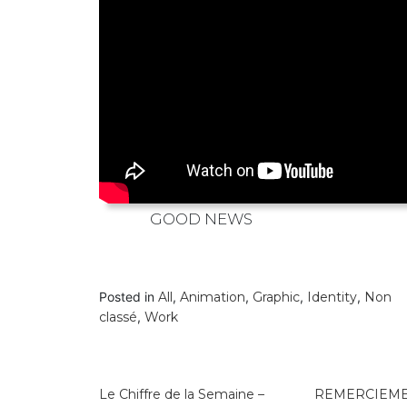
GOOD NEWS
Posted in
All
,
Animation
,
Graphic
,
Identity
,
Non
classé
,
Work
Navigation
Le Chiffre de la Semaine –
REMERCIEM