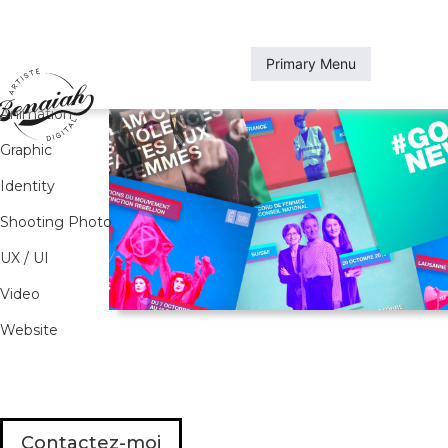
Skip
to
content
Primary Menu
All
Animation
Graphic
Identity
Shooting Photo
UX / UI
Video
Website
Contactez-moi