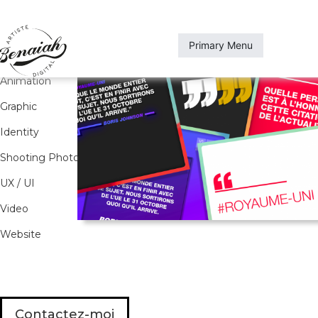
Skip
to
content
Primary Menu
All
Animation
Graphic
Identity
Shooting Photo
UX / UI
Video
Website
Contactez-moi