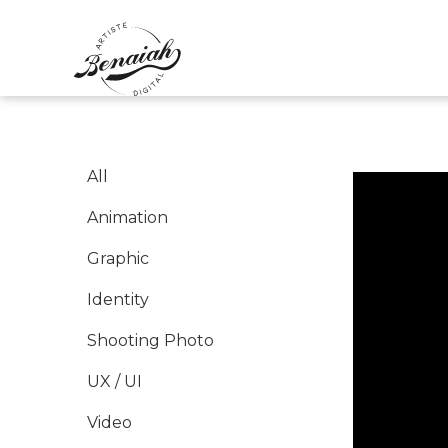
Skip
to
content
All
Animation
Graphic
Identity
Shooting Photo
UX / UI
Video