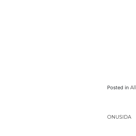
Posted in
Al
Naviga
ONUSIDA
de