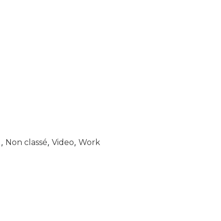
,
,
,
l
Non classé
Video
Work
tion